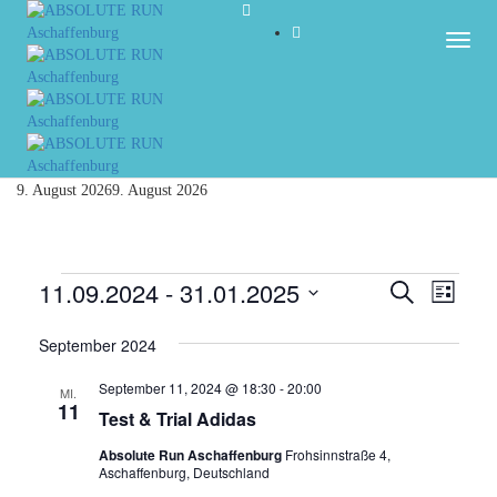
Togg
9. August 2026
9. August 2026
Veranstaltungen
11.09.2024
 - 
31.01.2025
Veranst
Vera
Suche
Liste
Ansi
Datum
Suche
Navi
wählen.
September 2024
und
September 11, 2024 @ 18:30
-
20:00
MI.
Ansicht
11
Test & Trial Adidas
Navigat
Absolute Run Aschaffenburg
Frohsinnstraße 4,
Aschaffenburg, Deutschland