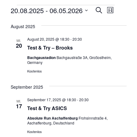
Veranstaltungen
20.08.2025
 - 
06.05.2026
Veranstalt
Veranst
Suche
Liste
Datum
Ansicht
Suche
wählen.
August 2025
Navigat
und
August 20, 2025 @ 18:30
-
20:30
MI.
Ansichten,
20
Test & Try – Brooks
Navigation
Bachgaustadion
Bachgaustraße 3A, Großostheim,
Germany
Kostenlos
September 2025
September 17, 2025 @ 18:30
-
20:30
MI.
17
Test & Try ASICS
Absolute Run Aschaffenburg
Frohsinnstraße 4,
Aschaffenburg, Deutschland
Kostenlos