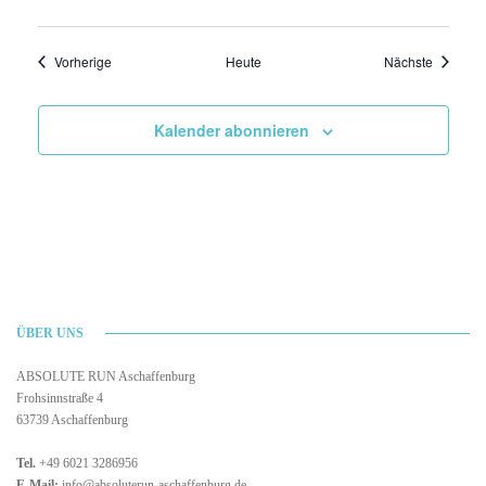
Veranstaltungen
Veransta
Vorherige
Heute
Nächste
Kalender abonnieren
ÜBER UNS
ABSOLUTE RUN Aschaffenburg
Frohsinnstraße 4
63739 Aschaffenburg
Tel.
+49 6021 3286956
E-Mail:
info@absoluterun-aschaffenburg.de