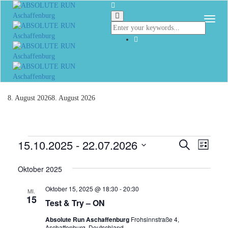
Togg
8. August 2026
8. August 2026
Veranstaltungen
15.10.2025
 - 
22.07.2026
Veranst
Vera
Suche
Liste
Ansi
Datum
Suche
Navi
wählen.
Oktober 2025
und
Oktober 15, 2025 @ 18:30
-
20:30
MI.
Ansicht
15
Test & Try – ON
Navigat
Absolute Run Aschaffenburg
Frohsinnstraße 4,
Aschaffenburg, Deutschland