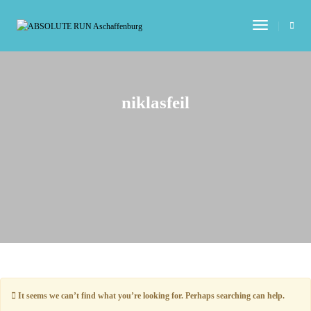
Toggle Na
niklasfeil
It seems we can’t find what you’re looking for. Perhaps searching can help.