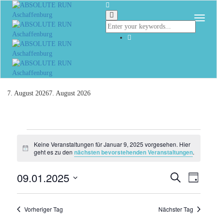
Togg
7. August 2026
7. August 2026
Veranstaltungen
Keine Veranstaltungen für Januar 9, 2025 vorgesehen. Hier
Hinweis
für
geht es zu den
nächsten bevorstehenden Veranstaltungen
.
Januar
09.01.2025
Veranst
Vera
Suche
Tag
Ansi
9,
Datum
Suche
Navi
wählen.
und
2025
Vorheriger Tag
Nächster Tag