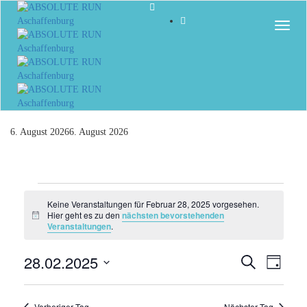
Togg
6. August 2026
6. August 2026
Veranstaltungen
Keine Veranstaltungen für Februar 28, 2025 vorgesehen.
für
Hier geht es zu den
nächsten bevorstehenden
Hinweis
Veranstaltungen
.
Februar
28.02.2025
Veranst
Vera
Suche
Tag
28,
Ansi
Datum
Suche
Navi
wählen.
2025
Vorheriger Tag
Nächster Tag