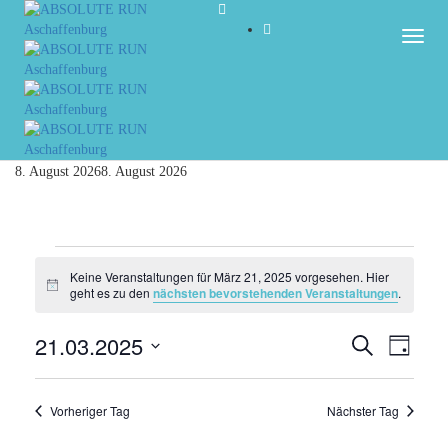
Togg
8. August 2026
8. August 2026
Veranstaltungen
Keine Veranstaltungen für März 21, 2025 vorgesehen. Hier
Hinweis
für
geht es zu den
nächsten bevorstehenden Veranstaltungen
.
März
21.03.2025
Veranst
Vera
Suche
Tag
Ansi
21,
Datum
Suche
Navi
wählen.
und
2025
Vorheriger Tag
Nächster Tag
Ansicht