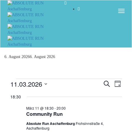
Togg
6. August 2026
6. August 2026
Veranstaltungen
11.03.2026
Veranst
Vera
Suche
Tag
Ansi
Datum
Suche
für
18:30
Navi
wählen.
und
März
März 11 @ 18:30
-
20:00
Ansicht
Community Run
11,
Navigat
Absolute Run Aschaffenburg
Frohsinnstraße 4,
2026
Aschaffenburg