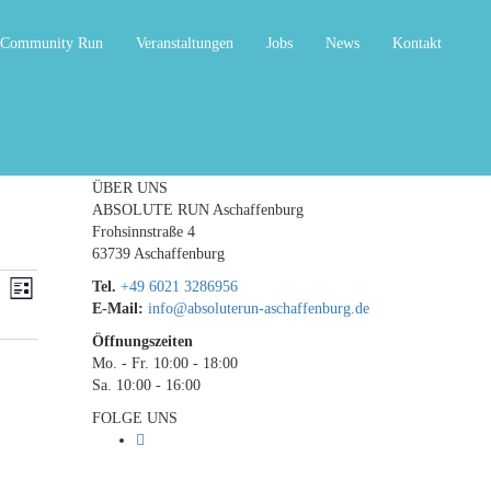
Community Run
Veranstaltungen
Jobs
News
Kontakt
ÜBER UNS
ABSOLUTE RUN Aschaffenburg
Frohsinnstraße 4
63739 Aschaffenburg
ranstaltungen
Veranstaltung
he
Tel.
+49 6021 3286956
Liste
Ansichten-
E-Mail:
info@absoluterun-aschaffenburg.de
che
Navigation
Öffnungszeiten
d
Mo. - Fr. 10:00 - 18:00
Sa. 10:00 - 16:00
sichten,
FOLGE UNS
vigation