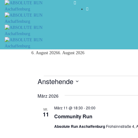
6. August 2026
6. August 2026
Veranstaltungen
Anstehende
Datum
wählen.
März 2026
März 11 @ 18:30
-
20:00
MI.
11
Community Run
Absolute Run Aschaffenburg
Frohsinnstraße 4, 