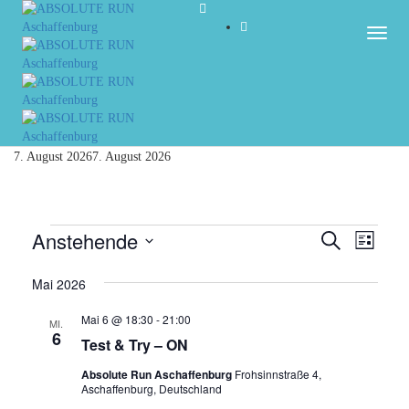
Togg
7. August 2026
7. August 2026
Veranstaltungen
Anstehende
Veranst
Vera
Suche
Liste
Ansi
Datum
Suche
Navi
wählen.
Mai 2026
und
Mai 6 @ 18:30
-
21:00
MI.
Ansicht
6
Test & Try – ON
Navigat
Absolute Run Aschaffenburg
Frohsinnstraße 4,
Aschaffenburg, Deutschland