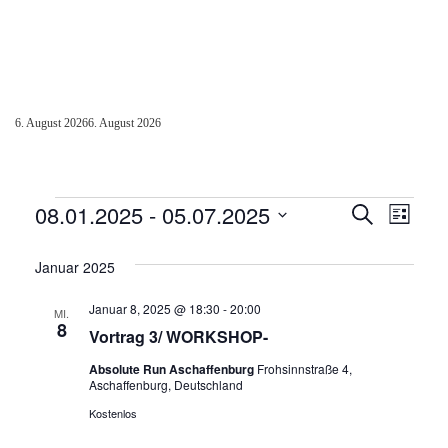
6. August 2026
6. August 2026
Veranstaltungen
08.01.2025
 - 
05.07.2025
Veranst
Vera
Suche
Liste
Datum
Ansi
Suche
wählen.
Januar 2025
Navi
und
Januar 8, 2025 @ 18:30
-
20:00
MI.
Ansicht
8
Vortrag 3/ WORKSHOP-
Navigat
Absolute Run Aschaffenburg
Frohsinnstraße 4,
Aschaffenburg, Deutschland
Kostenlos