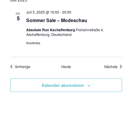
Juli 5, 2025 @ 16:00
-
20:00
SA.
5
Sommer Sale – Modeschau
Absolute Run Aschaffenburg
Frohsinnstraße 4,
Aschaffenburg, Deutschland
Kostenlos
Veranstaltungen
Veransta
Vorherige
Heute
Nächste
Kalender abonnieren