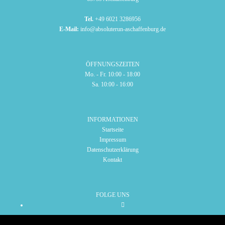
Tel.
+49 6021 3286956
E-Mail:
info@absoluterun-aschaffenburg.de
ÖFFNUNGSZEITEN
Mo. - Fr. 10:00 - 18:00
Sa. 10:00 - 16:00
INFORMATIONEN
Startseite
Impressum
Datenschutzerklärung
Kontakt
FOLGE UNS